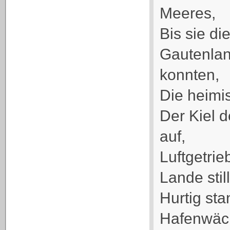
Meeres,
Bis sie di
Gautenla
konnten,
Die heimi
Der Kiel d
auf,
Luftgetri
Lande still
Hurtig sta
Hafenwäch