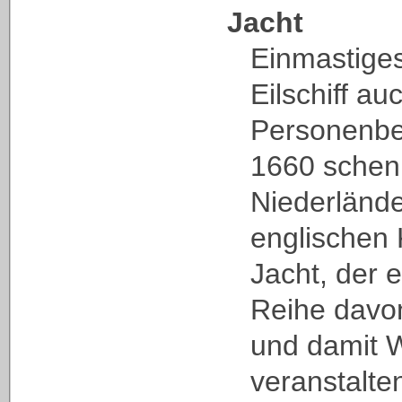
Jacht
Einmastige
Eilschiff au
Personenbe
1660 schen
Niederländ
englischen 
Jacht, der 
Reihe davo
und damit W
veranstalte