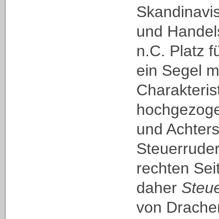
Skandinavis
und Handels
n.C. Platz 
ein Segel mi
Charakterist
hochgezoge
und Achter
Steuerruder
rechten Sei
daher
Steu
von Drachen