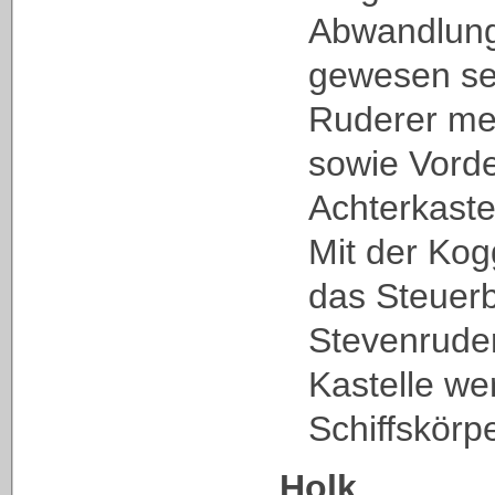
Abwandlun
gewesen sei
Ruderer me
sowie Vorde
Achterkastel
Mit der Kog
das Steuer
Stevenruder
Kastelle we
Schiffskörpe
Holk