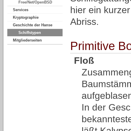
Free/Net/OpenBSD
hier ein kurzer
Services
Kryptographie
Abriss.
Geschichte der Hanse
Schiffstypen
Mitgliederseiten
Primitive B
Floß
Zusammen
Baumstämm
aufgeblasen
In der Gesc
bekanntest
läßt Kalyps