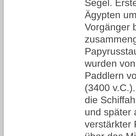
Segel. Erst
Ägypten um
Vorgänger 
zusammen
Papyrussta
wurden von
Paddlern v
(3400 v.C.).
die Schiffah
und später 
verstärkter