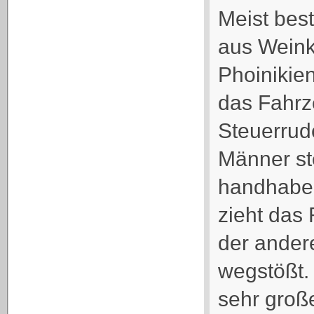
Meist bes
aus Wein
Phoinikien
das Fahrz
Steuerrude
Männer s
handhaben
zieht das 
der ander
wegstößt.
sehr groß