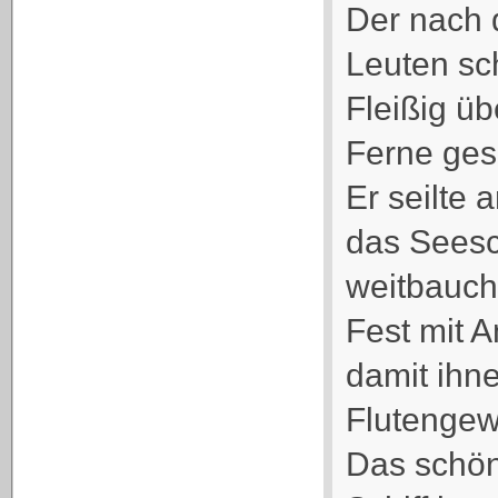
Der nach 
Leuten sc
Fleißig übe
Ferne ges
Er seilte
das Seesch
weitbauch
Fest mit 
damit ihn
Flutengewa
Das schön