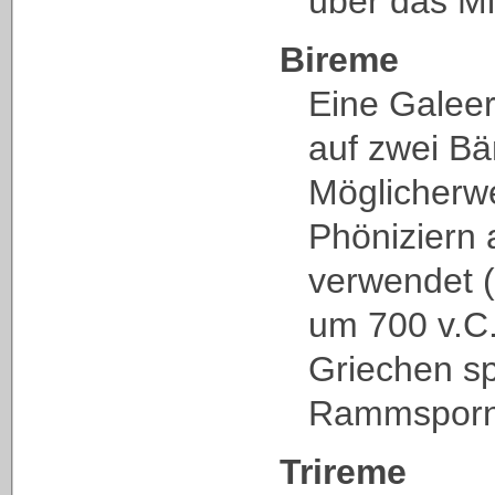
über das Mi
Bireme
Eine Galee
auf zwei Bä
Möglicherw
Phöniziern a
verwendet (
um 700 v.C.
Griechen sp
Rammsporn
Trireme