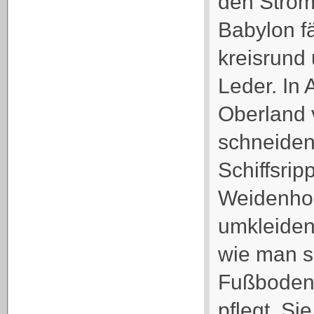
den Strom
Babylon fä
kreisrund
Leder. In
Oberland 
schneiden
Schiffsrip
Weidenho
umkleiden
wie man s
Fußboden 
pflegt. Si