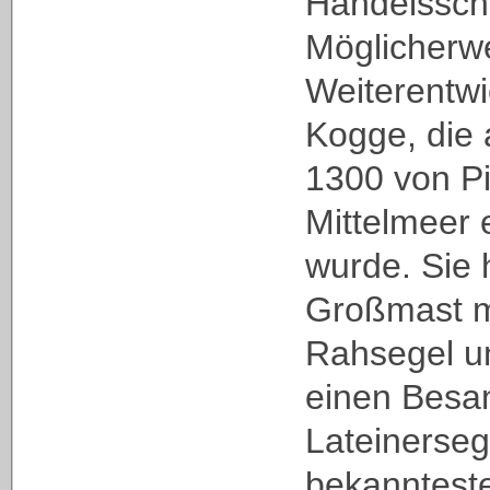
Handelsschi
Möglicherw
Weiterentwi
Kogge, die
1300 von P
Mittelmeer 
wurde. Sie 
Großmast m
Rahsegel u
einen Besa
Lateinerseg
bekanntest