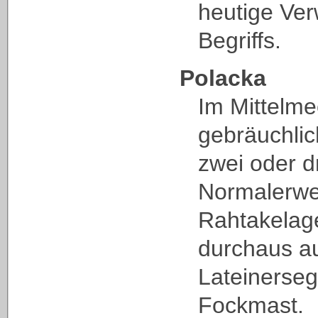
heutige Ve
Begriffs.
Polacka
Im Mittelme
gebräuchlic
zwei oder d
Normalerwe
Rahtakelag
durchaus a
Lateinerse
Fockmast.