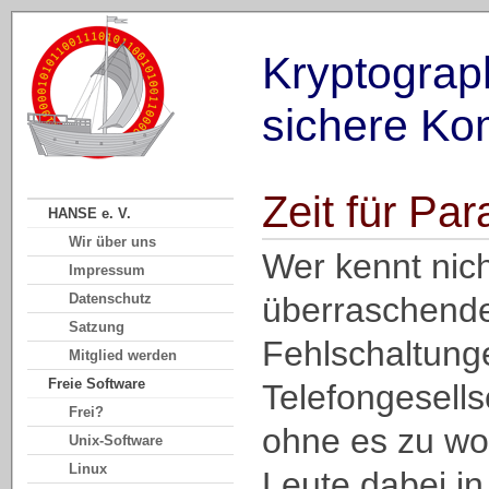
Kryptograp
sichere Ko
Zeit für Pa
HANSE e. V.
Wir über uns
Wer kennt nich
Impressum
Datenschutz
überraschend
Satzung
Fehlschaltung
Mitglied werden
Freie Software
Telefongesell
Frei?
ohne es zu wol
Unix-Software
Linux
Leute dabei in