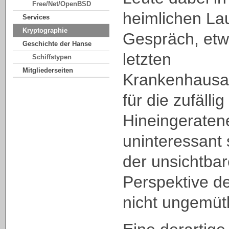
Free/Net/OpenBSD
heimlichen La
Services
Kryptographie
Gespräch, etw
Geschichte der Hanse
letzten
Schiffstypen
Mitgliederseiten
Krankenhausau
für die zufällig
Hineingeraten
uninteressant 
der unsichtbar
Perspektive d
nicht ungemüt