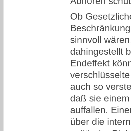
Abhören schü
Ob Gesetzlich
Beschränkunge
sinnvoll wäre
dahingestellt 
Endeffekt kön
verschlüsselte
auch so verst
daß sie einem 
auffallen. Ein
über die inter